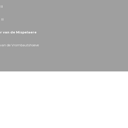
 I
III
 van de Mispelaere
van de Vrombautshoeve