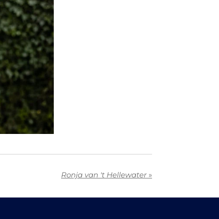
Ronja van 't Hellewater
»