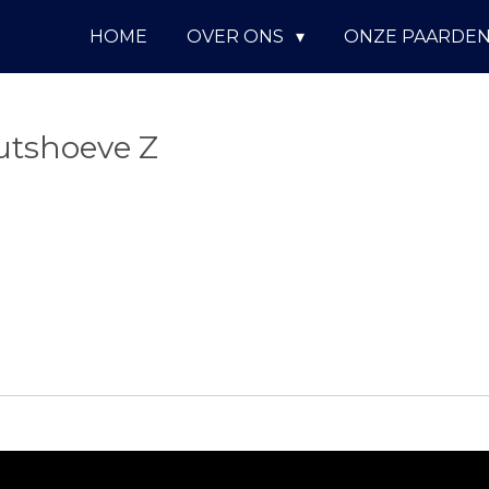
HOME
OVER ONS
ONZE PAARDE
tshoeve Z