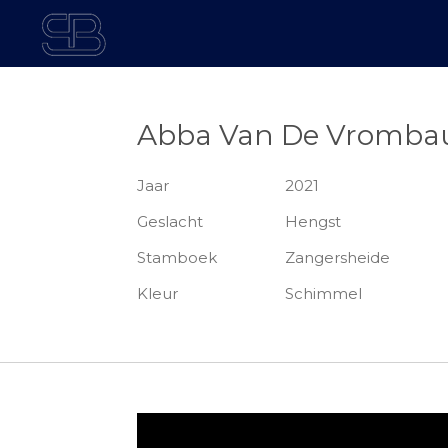
Ga
direct
naar
de
hoofdinhoud
Abba Van De Vrombau
Jaar
2021
Geslacht
Hengst
Stamboek
Zangersheide
Kleur
Schimmel