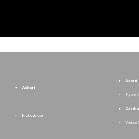
Acord I
Askari
Elypse I
Cartha
Krokusblute
Weisse 