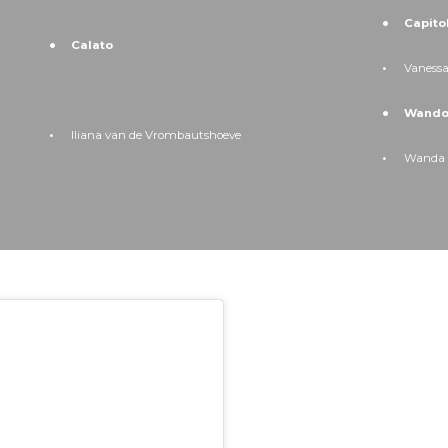
Capitol
Calato
Vanessa 
Wandor
Iliana van de Vrombautshoeve
Wanda 